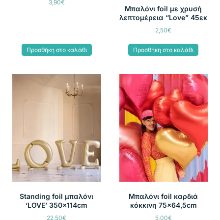
3,90
€
Μπαλόνι foil με χρυσή
λεπτομέρεια “Love” 45εκ
2,50
€
Προσθήκη στο καλάθι
Προσθήκη στο καλάθι
Standing foil μπαλόνι
Μπαλόνι foil καρδιά
‘LOVE’ 350x114cm
κόκκινη 75×64,5cm
22,50
€
5,00
€