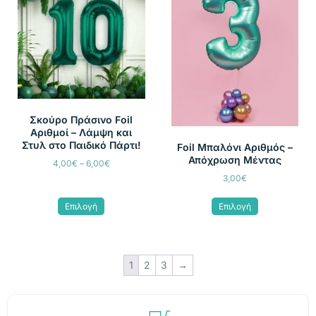
Σκούρο Πράσινο Foil
Αριθμοί – Λάμψη και
Στυλ στο Παιδικό Πάρτι!
Foil Μπαλόνι Αριθμός –
Απόχρωση Μέντας
4,00
€
–
6,00
€
3,00
€
Επιλογή
Επιλογή
1
2
3
→