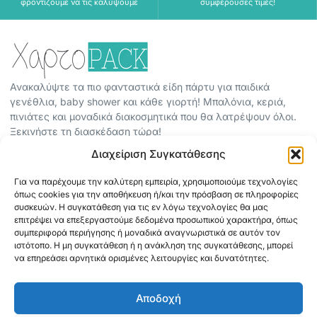
φροντίζουμε να τις καλύψουμε
συμφέρουσες τιμές!
Ανακαλύψτε τα πιο φανταστικά είδη πάρτυ για παιδικά
γενέθλια, baby shower και κάθε γιορτή! Μπαλόνια, κεριά,
πινιάτες και μοναδικά διακοσμητικά που θα λατρέψουν όλοι.
Ξεκινήστε τη διασκέδαση τώρα!
Διαχείριση Συγκατάθεσης
ΠΕΡΙΣΣΟΤΕΡΑ
Για να παρέχουμε την καλύτερη εμπειρία, χρησιμοποιούμε τεχνολογίες
ΟΡΟΙ ΧΡΗΣΗΣ
όπως cookies για την αποθήκευση ή/και την πρόσβαση σε πληροφορίες
ΠΟΛΙΤΙΚΗ ΑΠΟΡΡΗΤΟΥ
συσκευών. Η συγκατάθεση για τις εν λόγω τεχνολογίες θα μας
επιτρέψει να επεξεργαστούμε δεδομένα προσωπικού χαρακτήρα, όπως
ABOUT
συμπεριφορά περιήγησης ή μοναδικά αναγνωριστικά σε αυτόν τον
ΕΠΙΚΟΙΝΩΝΙΑ
ιστότοπο. Η μη συγκατάθεση ή η ανάκληση της συγκατάθεσης, μπορεί
να επηρεάσει αρνητικά ορισμένες λειτουργίες και δυνατότητες.
ΠΛΗΡΟΦΟΡΙΕΣ
Αποδοχή
ΑΠΟΣΤΟΛΗ