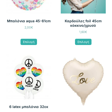
Μπαλόνια aqua 45-61cm
Καρδούλες foil 45cm
κόκκινο/χρυσό
2,00
€
1,60
€
Επιλογή
Επιλογή
6 latex μπαλόνια 32εκ