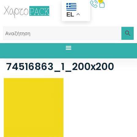
0
EL
74516863_1_200x200