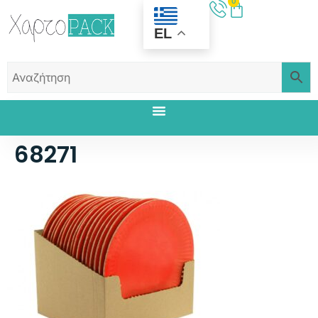
0
EL
68271