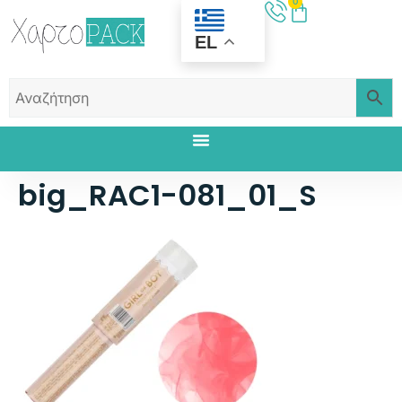
0
EL
big_RAC1-081_01_S