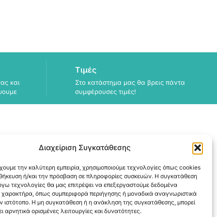
Τιμές
ας και
Στο κατάστημα μας θα βρεις πάντα
ψουμε
συμφέρουσες τιμές!
Διαχείριση Συγκατάθεσης
ΠΛΗΡΟΦΟΡΙΕΣ
χουμε την καλύτερη εμπειρία, χρησιμοποιούμε τεχνολογίες όπως cookies
ΑΠΟΣΤΟΛΗ
οθήκευση ή/και την πρόσβαση σε πληροφορίες συσκευών. Η συγκατάθεση
ΕΞΟΦΛΗΣΗ
λόγω τεχνολογίες θα μας επιτρέψει να επεξεργαστούμε δεδομένα
 χαρακτήρα, όπως συμπεριφορά περιήγησης ή μοναδικά αναγνωριστικά
ν ιστότοπο. Η μη συγκατάθεση ή η ανάκληση της συγκατάθεσης, μπορεί
ι αρνητικά ορισμένες λειτουργίες και δυνατότητες.