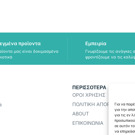
εγμένα προϊοντα
Εμπειρία
οϊοντα μας είναι δοκιμασμένα
Γνωρίζουμε τις ανάγκες σ
οιοτικά
φροντίζουμε να τις καλύ
ΠΕΡΙΣΣΟΤΕΡΑ
ΟΡΟΙ ΧΡΗΣΗΣ
ΠΟΛΙΤΙΚΗ ΑΠΟΡΡΗΤΟΥ
ά
Για να παρέ
για την απ
ABOUT
για τις εν 
προσωπικού
ΕΠΙΚΟΙΝΩΝΙΑ
σε αυτόν το
να επηρεάσε