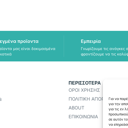
εγμένα προϊοντα
Εμπειρία
οϊοντα μας είναι δοκιμασμένα
Γνωρίζουμε τις ανάγκες σ
οιοτικά
φροντίζουμε να τις καλύ
ΠΕΡΙΣΣΟΤΕΡΑ
ΟΡΟΙ ΧΡΗΣΗΣ
ΠΟΛΙΤΙΚΗ ΑΠΟΡΡΗΤΟΥ
ά
Για να παρέ
για την απ
ABOUT
για τις εν 
προσωπικού
ΕΠΙΚΟΙΝΩΝΙΑ
σε αυτόν το
να επηρεάσε