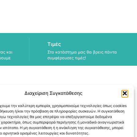
Τιμές
ας και
Στο κατάστημα μας θα βρεις πάντα
ψουμε
συμφέρουσες τιμές!
Διαχείριση Συγκατάθεσης
ΠΛΗΡΟΦΟΡΙΕΣ
χουμε την καλύτερη εμπειρία, χρησιμοποιούμε τεχνολογίες όπως cookies
ΑΠΟΣΤΟΛΗ
οθήκευση ή/και την πρόσβαση σε πληροφορίες συσκευών. Η συγκατάθεση
ΕΞΟΦΛΗΣΗ
λόγω τεχνολογίες θα μας επιτρέψει να επεξεργαστούμε δεδομένα
 χαρακτήρα, όπως συμπεριφορά περιήγησης ή μοναδικά αναγνωριστικά
ν ιστότοπο. Η μη συγκατάθεση ή η ανάκληση της συγκατάθεσης, μπορεί
ι αρνητικά ορισμένες λειτουργίες και δυνατότητες.