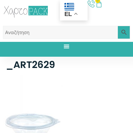
0
EL
_ART2629