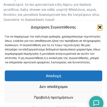
Ανακαλύψτε τα πιο φανταστικά είδη πάρτυ για παιδικά
γενέθλια, baby shower και κάθε γιορτή! Μπαλόνια, κεριά,
πινιάτες και μοναδικά διακοσμητικά που θα λατρέψουν όλοι.
Ξεκινήστε τη διασκέδαση τώρα!
Διαχείριση Συγκατάθεσης
ΠΕΡΙΣΣΟΤΕΡΑ
Για να παρέχουμε την καλύτερη εμπειρία, χρησιμοποιούμε τεχνολογίες
ΟΡΟΙ ΧΡΗΣΗΣ
όπως cookies για την αποθήκευση ή/και την πρόσβαση σε πληροφορίες
ΠΟΛΙΤΙΚΗ ΑΠΟΡΡΗΤΟΥ
συσκευών. Η συγκατάθεση για τις εν λόγω τεχνολογίες θα μας
επιτρέψει να επεξεργαστούμε δεδομένα προσωπικού χαρακτήρα, όπως
ABOUT
συμπεριφορά περιήγησης ή μοναδικά αναγνωριστικά σε αυτόν τον
ΕΠΙΚΟΙΝΩΝΙΑ
ιστότοπο. Η μη συγκατάθεση ή η ανάκληση της συγκατάθεσης, μπορεί
να επηρεάσει αρνητικά ορισμένες λειτουργίες και δυνατότητες.
ΠΛΗΡΟΦΟΡΙΕΣ
Αποδοχή
ΑΠΟΣΤΟΛΗ
ΕΞΟΦΛΗΣΗ
Δεν αποδέχομαι
Προβολή προτιμήσεων
Copyright © 2026 Mediaspot.gr Κατασκευή ιστοσελίδων