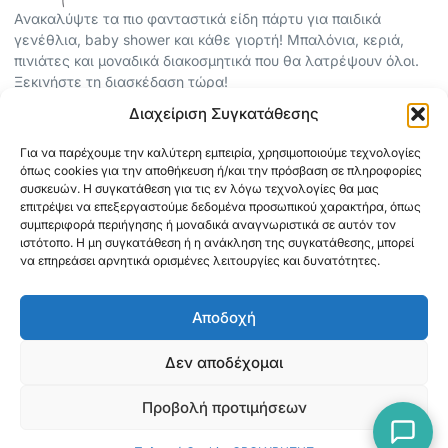
Ανακαλύψτε τα πιο φανταστικά είδη πάρτυ για παιδικά
γενέθλια, baby shower και κάθε γιορτή! Μπαλόνια, κεριά,
πινιάτες και μοναδικά διακοσμητικά που θα λατρέψουν όλοι.
Ξεκινήστε τη διασκέδαση τώρα!
Διαχείριση Συγκατάθεσης
ΠΕΡΙΣΣΟΤΕΡΑ
Για να παρέχουμε την καλύτερη εμπειρία, χρησιμοποιούμε τεχνολογίες
ΟΡΟΙ ΧΡΗΣΗΣ
όπως cookies για την αποθήκευση ή/και την πρόσβαση σε πληροφορίες
ΠΟΛΙΤΙΚΗ ΑΠΟΡΡΗΤΟΥ
συσκευών. Η συγκατάθεση για τις εν λόγω τεχνολογίες θα μας
επιτρέψει να επεξεργαστούμε δεδομένα προσωπικού χαρακτήρα, όπως
ABOUT
συμπεριφορά περιήγησης ή μοναδικά αναγνωριστικά σε αυτόν τον
ΕΠΙΚΟΙΝΩΝΙΑ
ιστότοπο. Η μη συγκατάθεση ή η ανάκληση της συγκατάθεσης, μπορεί
να επηρεάσει αρνητικά ορισμένες λειτουργίες και δυνατότητες.
ΠΛΗΡΟΦΟΡΙΕΣ
Αποδοχή
ΑΠΟΣΤΟΛΗ
ΕΞΟΦΛΗΣΗ
Δεν αποδέχομαι
Προβολή προτιμήσεων
Copyright © 2026 Mediaspot.gr Κατασκευή ιστοσελίδων