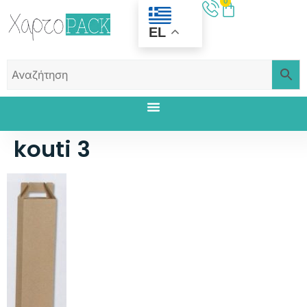
0
EL
kouti 3