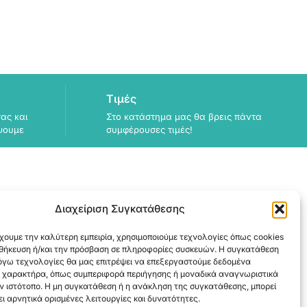
Τιμές
ας και
Στο κατάστημα μας θα βρεις πάντα
ψουμε
συμφέρουσες τιμές!
Διαχείριση Συγκατάθεσης
ΠΛΗΡΟΦΟΡΙΕΣ
χουμε την καλύτερη εμπειρία, χρησιμοποιούμε τεχνολογίες όπως cookies
ΑΠΟΣΤΟΛΗ
οθήκευση ή/και την πρόσβαση σε πληροφορίες συσκευών. Η συγκατάθεση
ΕΞΟΦΛΗΣΗ
λόγω τεχνολογίες θα μας επιτρέψει να επεξεργαστούμε δεδομένα
 χαρακτήρα, όπως συμπεριφορά περιήγησης ή μοναδικά αναγνωριστικά
ν ιστότοπο. Η μη συγκατάθεση ή η ανάκληση της συγκατάθεσης, μπορεί
ι αρνητικά ορισμένες λειτουργίες και δυνατότητες.