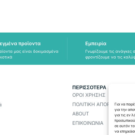
εγμένα προϊοντα
Εμπειρία
οϊοντα μας είναι δοκιμασμένα
Γνωρίζουμε τις ανάγκες σ
οιοτικά
φροντίζουμε να τις καλύ
ΠΕΡΙΣΣΟΤΕΡΑ
ΟΡΟΙ ΧΡΗΣΗΣ
ΠΟΛΙΤΙΚΗ ΑΠΟΡΡΗΤΟΥ
ά
Για να παρέ
για την απ
ABOUT
για τις εν 
προσωπικού
ΕΠΙΚΟΙΝΩΝΙΑ
σε αυτόν το
να επηρεάσε