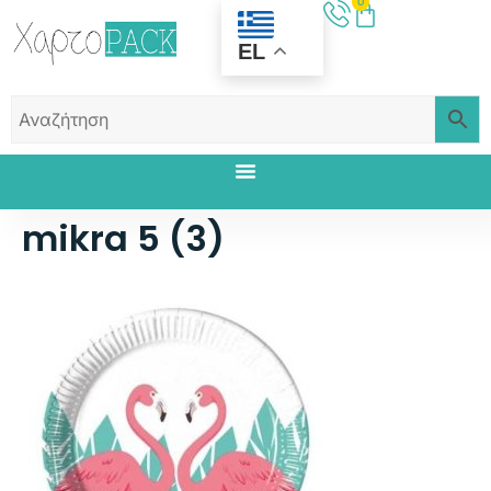
0
EL
mikra 5 (3)