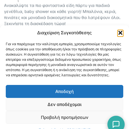
Ανακαλύψτε τα πιο φανταστικά είδη πάρτυ για παιδικά
γενέθλια, baby shower και κάθε γιορτή! Μπαλόνια, κεριά,
πινιάτες και μοναδικά διακοσμητικά που θα λατρέψουν όλοι.
Ξεκινήστε τη διασκέδαση τώρα!
Διαχείριση Συγκατάθεσης
ΠΕΡΙΣΣΟΤΕΡΑ
Για να παρέχουμε την καλύτερη εμπειρία, χρησιμοποιούμε τεχνολογίες
ΟΡΟΙ ΧΡΗΣΗΣ
όπως cookies για την αποθήκευση ή/και την πρόσβαση σε πληροφορίες
ΠΟΛΙΤΙΚΗ ΑΠΟΡΡΗΤΟΥ
συσκευών. Η συγκατάθεση για τις εν λόγω τεχνολογίες θα μας
επιτρέψει να επεξεργαστούμε δεδομένα προσωπικού χαρακτήρα, όπως
ABOUT
συμπεριφορά περιήγησης ή μοναδικά αναγνωριστικά σε αυτόν τον
ΕΠΙΚΟΙΝΩΝΙΑ
ιστότοπο. Η μη συγκατάθεση ή η ανάκληση της συγκατάθεσης, μπορεί
να επηρεάσει αρνητικά ορισμένες λειτουργίες και δυνατότητες.
ΠΛΗΡΟΦΟΡΙΕΣ
Αποδοχή
ΑΠΟΣΤΟΛΗ
ΕΞΟΦΛΗΣΗ
Δεν αποδέχομαι
Προβολή προτιμήσεων
Copyright © 2026 Mediaspot.gr Κατασκευή ιστοσελίδων