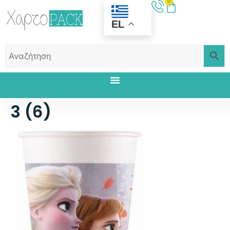
0
EL
3 (6)