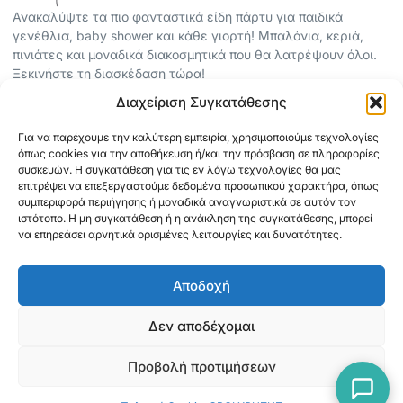
Ανακαλύψτε τα πιο φανταστικά είδη πάρτυ για παιδικά
γενέθλια, baby shower και κάθε γιορτή! Μπαλόνια, κεριά,
πινιάτες και μοναδικά διακοσμητικά που θα λατρέψουν όλοι.
Ξεκινήστε τη διασκέδαση τώρα!
Διαχείριση Συγκατάθεσης
ΠΕΡΙΣΣΟΤΕΡΑ
Για να παρέχουμε την καλύτερη εμπειρία, χρησιμοποιούμε τεχνολογίες
ΟΡΟΙ ΧΡΗΣΗΣ
όπως cookies για την αποθήκευση ή/και την πρόσβαση σε πληροφορίες
ΠΟΛΙΤΙΚΗ ΑΠΟΡΡΗΤΟΥ
συσκευών. Η συγκατάθεση για τις εν λόγω τεχνολογίες θα μας
επιτρέψει να επεξεργαστούμε δεδομένα προσωπικού χαρακτήρα, όπως
ABOUT
συμπεριφορά περιήγησης ή μοναδικά αναγνωριστικά σε αυτόν τον
ΕΠΙΚΟΙΝΩΝΙΑ
ιστότοπο. Η μη συγκατάθεση ή η ανάκληση της συγκατάθεσης, μπορεί
να επηρεάσει αρνητικά ορισμένες λειτουργίες και δυνατότητες.
ΠΛΗΡΟΦΟΡΙΕΣ
Αποδοχή
ΑΠΟΣΤΟΛΗ
ΕΞΟΦΛΗΣΗ
Δεν αποδέχομαι
Προβολή προτιμήσεων
Copyright © 2026 Mediaspot.gr Κατασκευή ιστοσελίδων