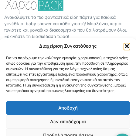
Ανακαλύψτε τα πιο φανταστικά είδη πάρτυ για παιδικά
γενέθλια, baby shower και κάθε γιορτή! Μπαλόνια, κεριά,
πινιάτες και μοναδικά διακοσμητικά που θα λατρέψουν όλοι.
Ξεκινήστε τη διασκέδαση τώρα!
Διαχείριση Συγκατάθεσης
ΠΕΡΙΣΣΟΤΕΡΑ
Για να παρέχουμε την καλύτερη εμπειρία, χρησιμοποιούμε τεχνολογίες
ΟΡΟΙ ΧΡΗΣΗΣ
όπως cookies για την αποθήκευση ή/και την πρόσβαση σε πληροφορίες
ΠΟΛΙΤΙΚΗ ΑΠΟΡΡΗΤΟΥ
συσκευών. Η συγκατάθεση για τις εν λόγω τεχνολογίες θα μας
επιτρέψει να επεξεργαστούμε δεδομένα προσωπικού χαρακτήρα, όπως
ABOUT
συμπεριφορά περιήγησης ή μοναδικά αναγνωριστικά σε αυτόν τον
ΕΠΙΚΟΙΝΩΝΙΑ
ιστότοπο. Η μη συγκατάθεση ή η ανάκληση της συγκατάθεσης, μπορεί
να επηρεάσει αρνητικά ορισμένες λειτουργίες και δυνατότητες.
ΠΛΗΡΟΦΟΡΙΕΣ
Αποδοχή
ΑΠΟΣΤΟΛΗ
ΕΞΟΦΛΗΣΗ
Δεν αποδέχομαι
Προβολή προτιμήσεων