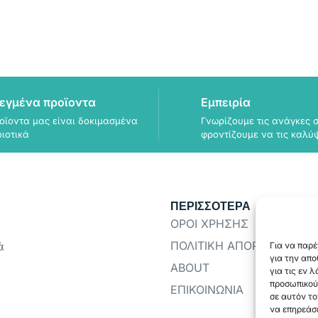
εγμένα προϊοντα
Εμπειρία
οϊοντα μας είναι δοκιμασμένα
Γνωρίζουμε τις ανάγκες σ
οιοτικά
φροντίζουμε να τις καλύ
ΠΕΡΙΣΣΟΤΕΡΑ
ΟΡΟΙ ΧΡΗΣΗΣ
ΠΟΛΙΤΙΚΗ ΑΠΟΡΡΗΤΟΥ
ά
Για να παρέ
για την απ
ABOUT
για τις εν 
προσωπικού
ΕΠΙΚΟΙΝΩΝΙΑ
σε αυτόν το
να επηρεάσε