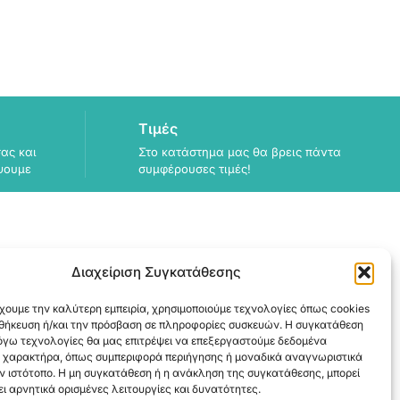
Τιμές
ας και
Στο κατάστημα μας θα βρεις πάντα
ψουμε
συμφέρουσες τιμές!
Διαχείριση Συγκατάθεσης
ΠΛΗΡΟΦΟΡΙΕΣ
χουμε την καλύτερη εμπειρία, χρησιμοποιούμε τεχνολογίες όπως cookies
ΑΠΟΣΤΟΛΗ
οθήκευση ή/και την πρόσβαση σε πληροφορίες συσκευών. Η συγκατάθεση
ΕΞΟΦΛΗΣΗ
λόγω τεχνολογίες θα μας επιτρέψει να επεξεργαστούμε δεδομένα
 χαρακτήρα, όπως συμπεριφορά περιήγησης ή μοναδικά αναγνωριστικά
ν ιστότοπο. Η μη συγκατάθεση ή η ανάκληση της συγκατάθεσης, μπορεί
ι αρνητικά ορισμένες λειτουργίες και δυνατότητες.