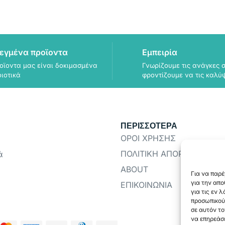
εγμένα προϊοντα
Εμπειρία
οϊοντα μας είναι δοκιμασμένα
Γνωρίζουμε τις ανάγκες σ
οιοτικά
φροντίζουμε να τις καλύ
ΠΕΡΙΣΣΟΤΕΡΑ
ΟΡΟΙ ΧΡΗΣΗΣ
ΠΟΛΙΤΙΚΗ ΑΠΟΡΡΗΤΟΥ
ά
ABOUT
Για να παρέ
για την απ
ΕΠΙΚΟΙΝΩΝΙΑ
για τις εν 
προσωπικού
σε αυτόν το
να επηρεάσε