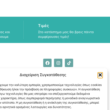
Τιμές
ας και
Στο κατάστημα μας θα βρεις πάντα
ψουμε
συμφέρουσες τιμές!
ΠΛΗΡΟΦΟΡΙΕΣ
Διαχείριση Συγκατάθεσης
ΑΠΟΣΤΟΛΗ
ΕΞΟΦΛΗΣΗ
χουμε την καλύτερη εμπειρία, χρησιμοποιούμε τεχνολογίες όπως cookies
οθήκευση ή/και την πρόσβαση σε πληροφορίες συσκευών. Η συγκατάθεση
λόγω τεχνολογίες θα μας επιτρέψει να επεξεργαστούμε δεδομένα
 χαρακτήρα, όπως συμπεριφορά περιήγησης ή μοναδικά αναγνωριστικά
ν ιστότοπο. Η μη συγκατάθεση ή η ανάκληση της συγκατάθεσης, μπορεί
ι αρνητικά ορισμένες λειτουργίες και δυνατότητες.