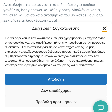
Ανακαλύψτε τα πιο φανταστικά είδη πάρτυ για παιδικά
γενέθλια, baby shower και κάθε γιορτή! Μπαλόνια, κεριά,
πινιάτες και μοναδικά διακοσμητικά που θα λατρέψουν όλοι.
Ξεκινήστε τη διασκέδαση τώρα!
Διαχείριση Συγκατάθεσης
ΠΕΡΙΣΣΟΤΕΡΑ
Για να παρέχουμε την καλύτερη εμπειρία, χρησιμοποιούμε τεχνολογίες
ΟΡΟΙ ΧΡΗΣΗΣ
όπως cookies για την αποθήκευση ή/και την πρόσβαση σε πληροφορίες
ΠΟΛΙΤΙΚΗ ΑΠΟΡΡΗΤΟΥ
συσκευών. Η συγκατάθεση για τις εν λόγω τεχνολογίες θα μας
επιτρέψει να επεξεργαστούμε δεδομένα προσωπικού χαρακτήρα, όπως
ABOUT
συμπεριφορά περιήγησης ή μοναδικά αναγνωριστικά σε αυτόν τον
ΕΠΙΚΟΙΝΩΝΙΑ
ιστότοπο. Η μη συγκατάθεση ή η ανάκληση της συγκατάθεσης, μπορεί
να επηρεάσει αρνητικά ορισμένες λειτουργίες και δυνατότητες.
ΠΛΗΡΟΦΟΡΙΕΣ
Αποδοχή
ΑΠΟΣΤΟΛΗ
ΕΞΟΦΛΗΣΗ
Δεν αποδέχομαι
Προβολή προτιμήσεων
Copyright © 2026 Mediaspot.gr Κατασκευή ιστοσελίδων