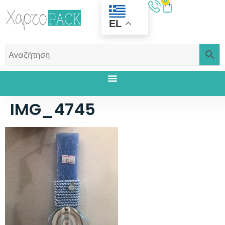
0
EL
IMG_4745