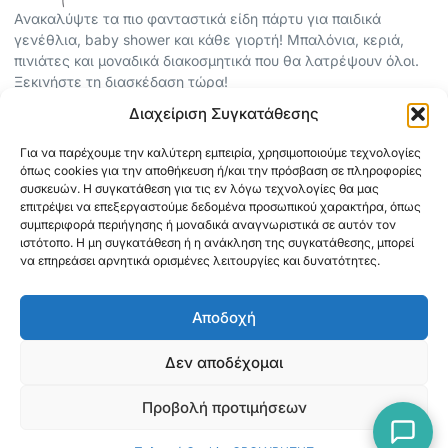
Ανακαλύψτε τα πιο φανταστικά είδη πάρτυ για παιδικά
γενέθλια, baby shower και κάθε γιορτή! Μπαλόνια, κεριά,
πινιάτες και μοναδικά διακοσμητικά που θα λατρέψουν όλοι.
Ξεκινήστε τη διασκέδαση τώρα!
Διαχείριση Συγκατάθεσης
ΠΕΡΙΣΣΟΤΕΡΑ
Για να παρέχουμε την καλύτερη εμπειρία, χρησιμοποιούμε τεχνολογίες
ΟΡΟΙ ΧΡΗΣΗΣ
όπως cookies για την αποθήκευση ή/και την πρόσβαση σε πληροφορίες
ΠΟΛΙΤΙΚΗ ΑΠΟΡΡΗΤΟΥ
συσκευών. Η συγκατάθεση για τις εν λόγω τεχνολογίες θα μας
επιτρέψει να επεξεργαστούμε δεδομένα προσωπικού χαρακτήρα, όπως
ABOUT
συμπεριφορά περιήγησης ή μοναδικά αναγνωριστικά σε αυτόν τον
ΕΠΙΚΟΙΝΩΝΙΑ
ιστότοπο. Η μη συγκατάθεση ή η ανάκληση της συγκατάθεσης, μπορεί
να επηρεάσει αρνητικά ορισμένες λειτουργίες και δυνατότητες.
ΠΛΗΡΟΦΟΡΙΕΣ
Αποδοχή
ΑΠΟΣΤΟΛΗ
ΕΞΟΦΛΗΣΗ
Δεν αποδέχομαι
Προβολή προτιμήσεων
Copyright © 2026 Mediaspot.gr Κατασκευή ιστοσελίδων