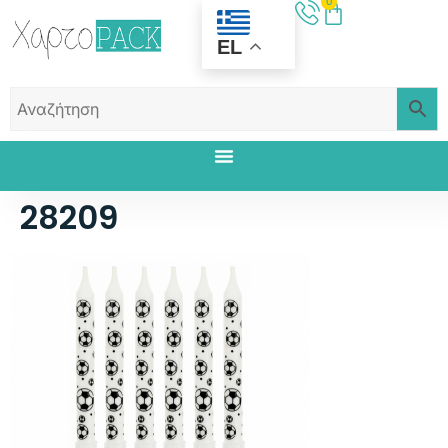
0
EL
28209