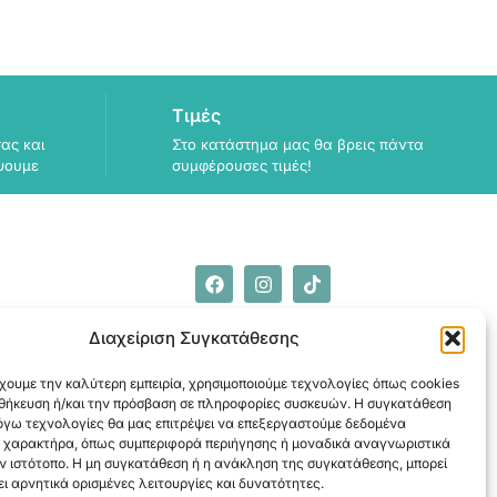
Τιμές
ας και
Στο κατάστημα μας θα βρεις πάντα
ψουμε
συμφέρουσες τιμές!
ΠΛΗΡΟΦΟΡΙΕΣ
Διαχείριση Συγκατάθεσης
ΑΠΟΣΤΟΛΗ
ΕΞΟΦΛΗΣΗ
χουμε την καλύτερη εμπειρία, χρησιμοποιούμε τεχνολογίες όπως cookies
οθήκευση ή/και την πρόσβαση σε πληροφορίες συσκευών. Η συγκατάθεση
λόγω τεχνολογίες θα μας επιτρέψει να επεξεργαστούμε δεδομένα
 χαρακτήρα, όπως συμπεριφορά περιήγησης ή μοναδικά αναγνωριστικά
ν ιστότοπο. Η μη συγκατάθεση ή η ανάκληση της συγκατάθεσης, μπορεί
ι αρνητικά ορισμένες λειτουργίες και δυνατότητες.