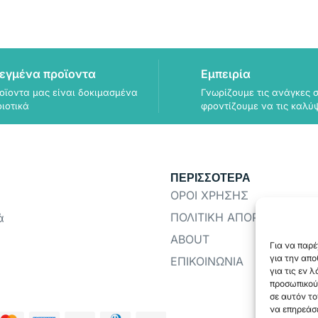
εγμένα προϊοντα
Εμπειρία
οϊοντα μας είναι δοκιμασμένα
Γνωρίζουμε τις ανάγκες σ
οιοτικά
φροντίζουμε να τις καλύ
ΠΕΡΙΣΣΟΤΕΡΑ
ΟΡΟΙ ΧΡΗΣΗΣ
ΠΟΛΙΤΙΚΗ ΑΠΟΡΡΗΤΟΥ
ά
ABOUT
Για να παρέ
για την απ
ΕΠΙΚΟΙΝΩΝΙΑ
για τις εν 
προσωπικού
σε αυτόν το
να επηρεάσε