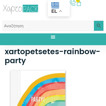
0
EL
xartopetsetes-rainbow-
party