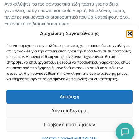
Ανακαλύψτε τα πιο φανταστικά είδη πάρτυ για παιδικά
γενέθλια, baby shower και κάθε γιορτή! Μπαλόνια, κεριά,
πινιάτες και μοναδικά διακοσμητικά που θα λατρέψουν όλοι.
Ξεκινήστε τη διασκέδαση τώρα!
Διαχείριση Συγκατάθεσης
ΠΕΡΙΣΣΟΤΕΡΑ
Για να παρέχουμε την καλύτερη εμπειρία, χρησιμοποιούμε τεχνολογίες
ΟΡΟΙ ΧΡΗΣΗΣ
όπως cookies για την αποθήκευση ή/και την πρόσβαση σε πληροφορίες
ΠΟΛΙΤΙΚΗ ΑΠΟΡΡΗΤΟΥ
συσκευών. Η συγκατάθεση για τις εν λόγω τεχνολογίες θα μας
επιτρέψει να επεξεργαστούμε δεδομένα προσωπικού χαρακτήρα, όπως
ABOUT
συμπεριφορά περιήγησης ή μοναδικά αναγνωριστικά σε αυτόν τον
ΕΠΙΚΟΙΝΩΝΙΑ
ιστότοπο. Η μη συγκατάθεση ή η ανάκληση της συγκατάθεσης, μπορεί
να επηρεάσει αρνητικά ορισμένες λειτουργίες και δυνατότητες.
ΠΛΗΡΟΦΟΡΙΕΣ
Αποδοχή
ΑΠΟΣΤΟΛΗ
ΕΞΟΦΛΗΣΗ
Δεν αποδέχομαι
Προβολή προτιμήσεων
Copyright © 2026 Mediaspot.gr Κατασκευή ιστοσελίδων
Πολιτική Cookies
ΟΡΟΙ ΧΡΗΣΗΣ