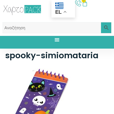
0
EL
spooky-simiomataria