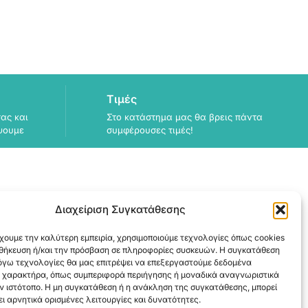
Τιμές
ας και
Στο κατάστημα μας θα βρεις πάντα
ψουμε
συμφέρουσες τιμές!
Διαχείριση Συγκατάθεσης
ΠΛΗΡΟΦΟΡΙΕΣ
χουμε την καλύτερη εμπειρία, χρησιμοποιούμε τεχνολογίες όπως cookies
ΑΠΟΣΤΟΛΗ
οθήκευση ή/και την πρόσβαση σε πληροφορίες συσκευών. Η συγκατάθεση
ΕΞΟΦΛΗΣΗ
λόγω τεχνολογίες θα μας επιτρέψει να επεξεργαστούμε δεδομένα
 χαρακτήρα, όπως συμπεριφορά περιήγησης ή μοναδικά αναγνωριστικά
ν ιστότοπο. Η μη συγκατάθεση ή η ανάκληση της συγκατάθεσης, μπορεί
ι αρνητικά ορισμένες λειτουργίες και δυνατότητες.