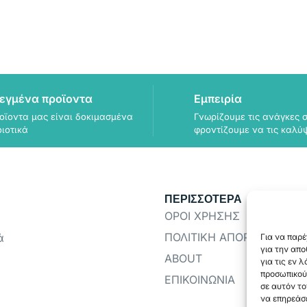
εγμένα προϊοντα
Εμπειρία
οϊοντα μας είναι δοκιμασμένα
Γνωρίζουμε τις ανάγκες σ
οιοτικά
φροντίζουμε να τις καλύ
ΠΕΡΙΣΣΟΤΕΡΑ
ΟΡΟΙ ΧΡΗΣΗΣ
ΠΟΛΙΤΙΚΗ ΑΠΟΡΡΗΤΟΥ
ά
Για να παρέ
για την απ
ABOUT
για τις εν 
προσωπικού
ΕΠΙΚΟΙΝΩΝΙΑ
σε αυτόν το
να επηρεάσε