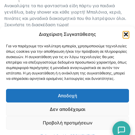
Ανακαλύψτε τα πιο φανταστικά είδη πάρτυ για παιδικά
γενέθλια, baby shower και κάθε γιορτή! Μπαλόνια, κεριά,
πινιάτες και μοναδικά διακοσμητικά που θα λατρέψουν όλοι.
Ξεκινήστε τη διασκέδαση τώρα!
Διαχείριση Συγκατάθεσης
ΠΕΡΙΣΣΟΤΕΡΑ
Για να παρέχουμε την καλύτερη εμπειρία, χρησιμοποιούμε τεχνολογίες
ΟΡΟΙ ΧΡΗΣΗΣ
όπως cookies για την αποθήκευση ή/και την πρόσβαση σε πληροφορίες
ΠΟΛΙΤΙΚΗ ΑΠΟΡΡΗΤΟΥ
συσκευών. Η συγκατάθεση για τις εν λόγω τεχνολογίες θα μας
επιτρέψει να επεξεργαστούμε δεδομένα προσωπικού χαρακτήρα, όπως
ABOUT
συμπεριφορά περιήγησης ή μοναδικά αναγνωριστικά σε αυτόν τον
ΕΠΙΚΟΙΝΩΝΙΑ
ιστότοπο. Η μη συγκατάθεση ή η ανάκληση της συγκατάθεσης, μπορεί
να επηρεάσει αρνητικά ορισμένες λειτουργίες και δυνατότητες.
ΠΛΗΡΟΦΟΡΙΕΣ
Αποδοχή
ΑΠΟΣΤΟΛΗ
ΕΞΟΦΛΗΣΗ
Δεν αποδέχομαι
Προβολή προτιμήσεων
Copyright © 2026 Mediaspot.gr Κατασκευή ιστοσελίδων