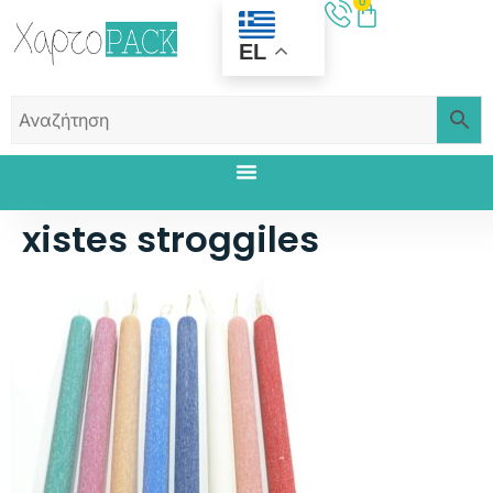
0
EL
xistes stroggiles