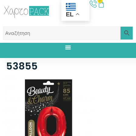
0
EL
53855