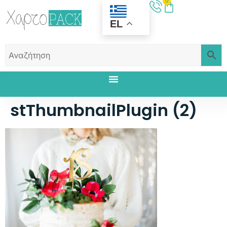
0
EL
stThumbnailPlugin (2)