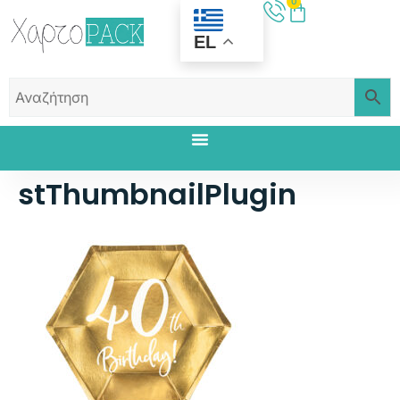
0
EL
stThumbnailPlugin