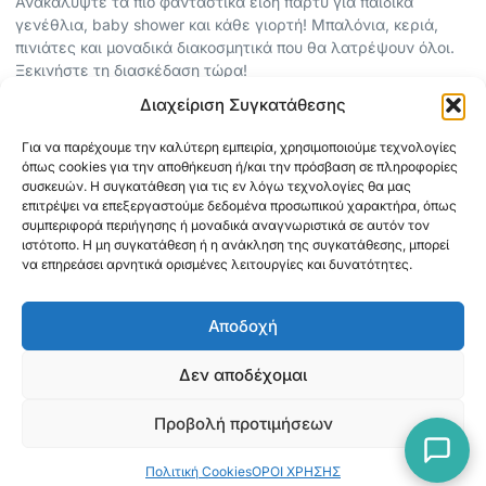
Ανακαλύψτε τα πιο φανταστικά είδη πάρτυ για παιδικά
γενέθλια, baby shower και κάθε γιορτή! Μπαλόνια, κεριά,
πινιάτες και μοναδικά διακοσμητικά που θα λατρέψουν όλοι.
Ξεκινήστε τη διασκέδαση τώρα!
Διαχείριση Συγκατάθεσης
ΠΕΡΙΣΣΟΤΕΡΑ
Για να παρέχουμε την καλύτερη εμπειρία, χρησιμοποιούμε τεχνολογίες
ΟΡΟΙ ΧΡΗΣΗΣ
όπως cookies για την αποθήκευση ή/και την πρόσβαση σε πληροφορίες
ΠΟΛΙΤΙΚΗ ΑΠΟΡΡΗΤΟΥ
συσκευών. Η συγκατάθεση για τις εν λόγω τεχνολογίες θα μας
επιτρέψει να επεξεργαστούμε δεδομένα προσωπικού χαρακτήρα, όπως
ABOUT
συμπεριφορά περιήγησης ή μοναδικά αναγνωριστικά σε αυτόν τον
ΕΠΙΚΟΙΝΩΝΙΑ
ιστότοπο. Η μη συγκατάθεση ή η ανάκληση της συγκατάθεσης, μπορεί
να επηρεάσει αρνητικά ορισμένες λειτουργίες και δυνατότητες.
ΠΛΗΡΟΦΟΡΙΕΣ
Αποδοχή
ΑΠΟΣΤΟΛΗ
ΕΞΟΦΛΗΣΗ
Δεν αποδέχομαι
Προβολή προτιμήσεων
Copyright © 2026 Mediaspot.gr Κατασκευή ιστοσελίδων
Πολιτική Cookies
ΟΡΟΙ ΧΡΗΣΗΣ