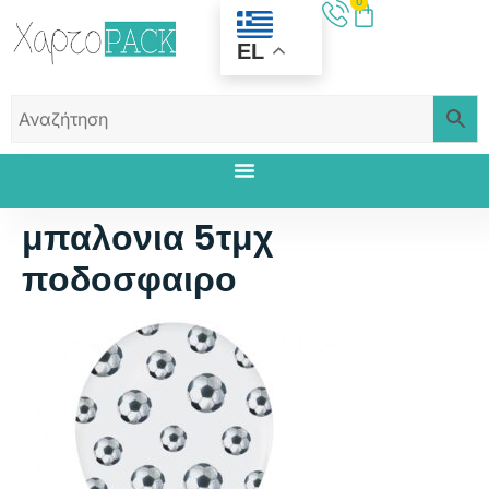
0
EL
μπαλονια 5τμχ
ποδοσφαιρο