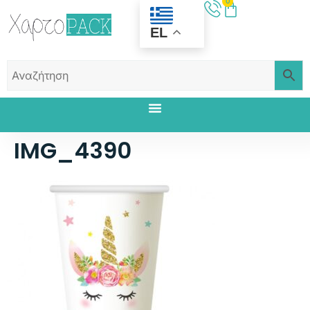
0
EL
IMG_4390