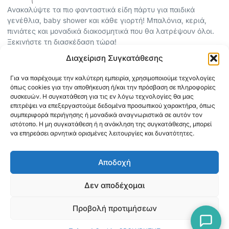
Ανακαλύψτε τα πιο φανταστικά είδη πάρτυ για παιδικά
γενέθλια, baby shower και κάθε γιορτή! Μπαλόνια, κεριά,
πινιάτες και μοναδικά διακοσμητικά που θα λατρέψουν όλοι.
Ξεκινήστε τη διασκέδαση τώρα!
Διαχείριση Συγκατάθεσης
ΠΕΡΙΣΣΟΤΕΡΑ
Για να παρέχουμε την καλύτερη εμπειρία, χρησιμοποιούμε τεχνολογίες
ΟΡΟΙ ΧΡΗΣΗΣ
όπως cookies για την αποθήκευση ή/και την πρόσβαση σε πληροφορίες
ΠΟΛΙΤΙΚΗ ΑΠΟΡΡΗΤΟΥ
συσκευών. Η συγκατάθεση για τις εν λόγω τεχνολογίες θα μας
επιτρέψει να επεξεργαστούμε δεδομένα προσωπικού χαρακτήρα, όπως
ABOUT
συμπεριφορά περιήγησης ή μοναδικά αναγνωριστικά σε αυτόν τον
ΕΠΙΚΟΙΝΩΝΙΑ
ιστότοπο. Η μη συγκατάθεση ή η ανάκληση της συγκατάθεσης, μπορεί
να επηρεάσει αρνητικά ορισμένες λειτουργίες και δυνατότητες.
ΠΛΗΡΟΦΟΡΙΕΣ
Αποδοχή
ΑΠΟΣΤΟΛΗ
ΕΞΟΦΛΗΣΗ
Δεν αποδέχομαι
Προβολή προτιμήσεων
Copyright © 2026 Mediaspot.gr Κατασκευή ιστοσελίδων