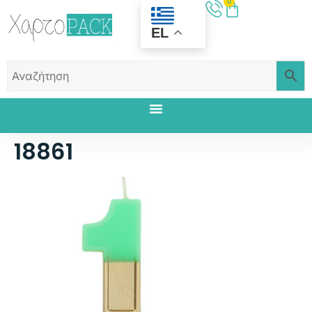
0
EL
18861