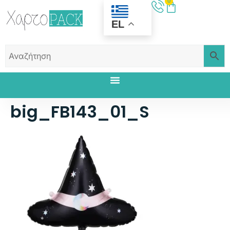
0
EL
big_FB143_01_S