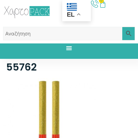
0
EL
55762