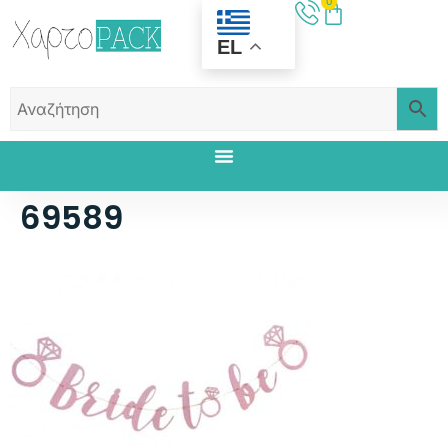
0
EL
69589