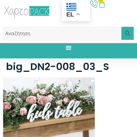
0
EL
big_DN2-008_03_S