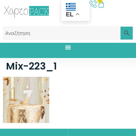
0
EL
Mix-223_1