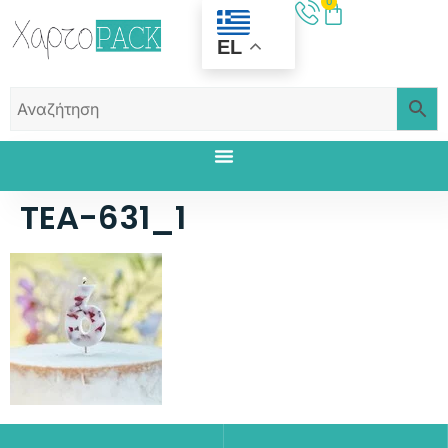
0
EL
TEA-631_1