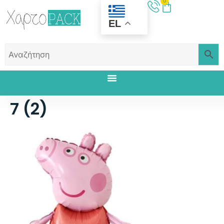
0
EL
7 (2)