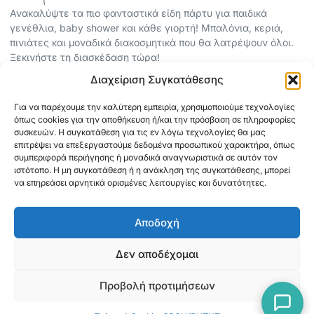
Ανακαλύψτε τα πιο φανταστικά είδη πάρτυ για παιδικά
γενέθλια, baby shower και κάθε γιορτή! Μπαλόνια, κεριά,
πινιάτες και μοναδικά διακοσμητικά που θα λατρέψουν όλοι.
Ξεκινήστε τη διασκέδαση τώρα!
Διαχείριση Συγκατάθεσης
ΠΕΡΙΣΣΟΤΕΡΑ
Για να παρέχουμε την καλύτερη εμπειρία, χρησιμοποιούμε τεχνολογίες
ΟΡΟΙ ΧΡΗΣΗΣ
όπως cookies για την αποθήκευση ή/και την πρόσβαση σε πληροφορίες
ΠΟΛΙΤΙΚΗ ΑΠΟΡΡΗΤΟΥ
συσκευών. Η συγκατάθεση για τις εν λόγω τεχνολογίες θα μας
επιτρέψει να επεξεργαστούμε δεδομένα προσωπικού χαρακτήρα, όπως
ABOUT
συμπεριφορά περιήγησης ή μοναδικά αναγνωριστικά σε αυτόν τον
ΕΠΙΚΟΙΝΩΝΙΑ
ιστότοπο. Η μη συγκατάθεση ή η ανάκληση της συγκατάθεσης, μπορεί
να επηρεάσει αρνητικά ορισμένες λειτουργίες και δυνατότητες.
ΠΛΗΡΟΦΟΡΙΕΣ
Αποδοχή
ΑΠΟΣΤΟΛΗ
ΕΞΟΦΛΗΣΗ
Δεν αποδέχομαι
Προβολή προτιμήσεων
Copyright © 2026 Mediaspot.gr Κατασκευή ιστοσελίδων