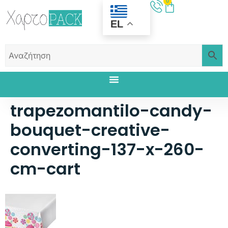
0
EL
trapezomantilo-candy-
bouquet-creative-
converting-137-x-260-
cm-cart