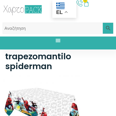
0
EL
trapezomantilo
spiderman