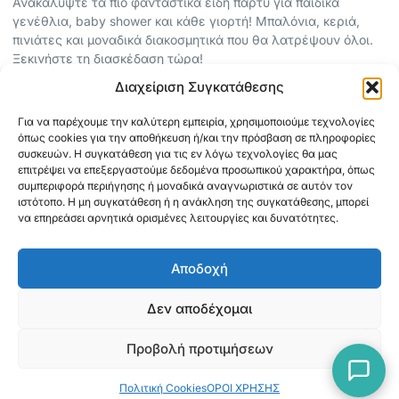
Ανακαλύψτε τα πιο φανταστικά είδη πάρτυ για παιδικά
γενέθλια, baby shower και κάθε γιορτή! Μπαλόνια, κεριά,
πινιάτες και μοναδικά διακοσμητικά που θα λατρέψουν όλοι.
Ξεκινήστε τη διασκέδαση τώρα!
Διαχείριση Συγκατάθεσης
ΠΕΡΙΣΣΟΤΕΡΑ
Για να παρέχουμε την καλύτερη εμπειρία, χρησιμοποιούμε τεχνολογίες
ΟΡΟΙ ΧΡΗΣΗΣ
όπως cookies για την αποθήκευση ή/και την πρόσβαση σε πληροφορίες
ΠΟΛΙΤΙΚΗ ΑΠΟΡΡΗΤΟΥ
συσκευών. Η συγκατάθεση για τις εν λόγω τεχνολογίες θα μας
επιτρέψει να επεξεργαστούμε δεδομένα προσωπικού χαρακτήρα, όπως
ABOUT
συμπεριφορά περιήγησης ή μοναδικά αναγνωριστικά σε αυτόν τον
ΕΠΙΚΟΙΝΩΝΙΑ
ιστότοπο. Η μη συγκατάθεση ή η ανάκληση της συγκατάθεσης, μπορεί
να επηρεάσει αρνητικά ορισμένες λειτουργίες και δυνατότητες.
ΠΛΗΡΟΦΟΡΙΕΣ
Αποδοχή
ΑΠΟΣΤΟΛΗ
ΕΞΟΦΛΗΣΗ
Δεν αποδέχομαι
Προβολή προτιμήσεων
Copyright © 2026 Mediaspot.gr Κατασκευή ιστοσελίδων
Πολιτική Cookies
ΟΡΟΙ ΧΡΗΣΗΣ