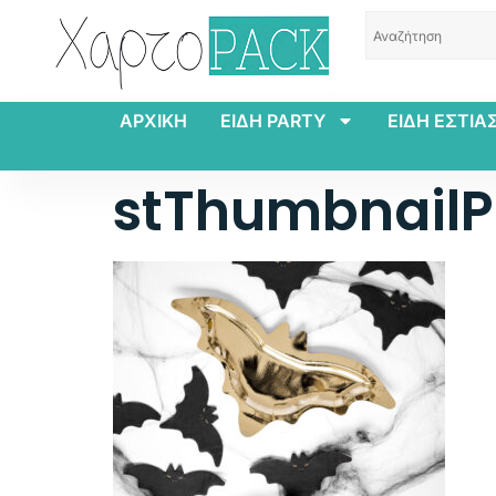
ΑΡΧΙΚΗ
ΕΙΔΗ PARTY
ΕΙΔΗ ΕΣΤΙΑ
stThumbnailPl