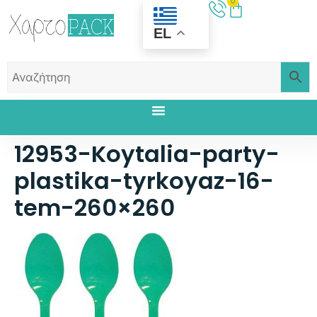
0
EL
12953-Koytalia-party-
plastika-tyrkoyaz-16-
tem-260×260