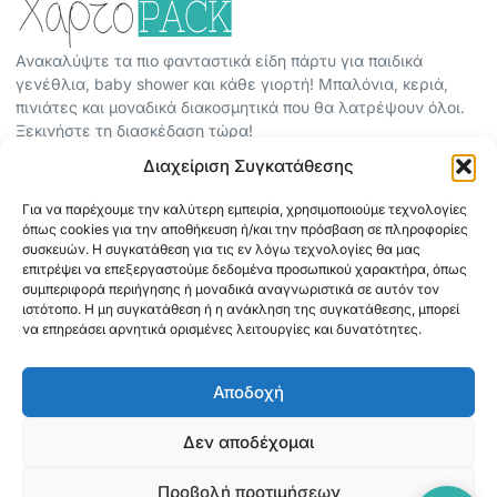
Ανακαλύψτε τα πιο φανταστικά είδη πάρτυ για παιδικά
γενέθλια, baby shower και κάθε γιορτή! Μπαλόνια, κεριά,
πινιάτες και μοναδικά διακοσμητικά που θα λατρέψουν όλοι.
Ξεκινήστε τη διασκέδαση τώρα!
Διαχείριση Συγκατάθεσης
ΠΕΡΙΣΣΟΤΕΡΑ
Για να παρέχουμε την καλύτερη εμπειρία, χρησιμοποιούμε τεχνολογίες
ΟΡΟΙ ΧΡΗΣΗΣ
όπως cookies για την αποθήκευση ή/και την πρόσβαση σε πληροφορίες
ΠΟΛΙΤΙΚΗ ΑΠΟΡΡΗΤΟΥ
συσκευών. Η συγκατάθεση για τις εν λόγω τεχνολογίες θα μας
επιτρέψει να επεξεργαστούμε δεδομένα προσωπικού χαρακτήρα, όπως
ABOUT
συμπεριφορά περιήγησης ή μοναδικά αναγνωριστικά σε αυτόν τον
ΕΠΙΚΟΙΝΩΝΙΑ
ιστότοπο. Η μη συγκατάθεση ή η ανάκληση της συγκατάθεσης, μπορεί
να επηρεάσει αρνητικά ορισμένες λειτουργίες και δυνατότητες.
ΠΛΗΡΟΦΟΡΙΕΣ
Αποδοχή
ΑΠΟΣΤΟΛΗ
ΕΞΟΦΛΗΣΗ
Δεν αποδέχομαι
Προβολή προτιμήσεων