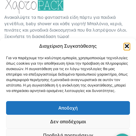
Ανακαλύψτε τα πιο φανταστικά είδη πάρτυ για παιδικά
γενέθλια, baby shower και κάθε γιορτή! Μπαλόνια, κεριά,
πινιάτες και μοναδικά διακοσμητικά που θα λατρέψουν όλοι.
Ξεκινήστε τη διασκέδαση τώρα!
Διαχείριση Συγκατάθεσης
ΠΕΡΙΣΣΟΤΕΡΑ
Για να παρέχουμε την καλύτερη εμπειρία, χρησιμοποιούμε τεχνολογίες
ΟΡΟΙ ΧΡΗΣΗΣ
όπως cookies για την αποθήκευση ή/και την πρόσβαση σε πληροφορίες
ΠΟΛΙΤΙΚΗ ΑΠΟΡΡΗΤΟΥ
συσκευών. Η συγκατάθεση για τις εν λόγω τεχνολογίες θα μας
επιτρέψει να επεξεργαστούμε δεδομένα προσωπικού χαρακτήρα, όπως
ABOUT
συμπεριφορά περιήγησης ή μοναδικά αναγνωριστικά σε αυτόν τον
ΕΠΙΚΟΙΝΩΝΙΑ
ιστότοπο. Η μη συγκατάθεση ή η ανάκληση της συγκατάθεσης, μπορεί
να επηρεάσει αρνητικά ορισμένες λειτουργίες και δυνατότητες.
ΠΛΗΡΟΦΟΡΙΕΣ
Αποδοχή
ΑΠΟΣΤΟΛΗ
ΕΞΟΦΛΗΣΗ
Δεν αποδέχομαι
Προβολή προτιμήσεων