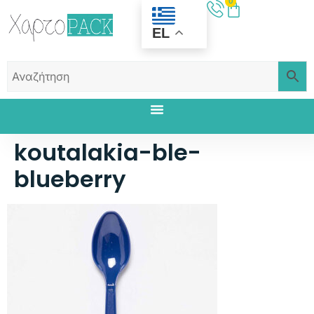
0
EL
koutalakia-ble-
blueberry