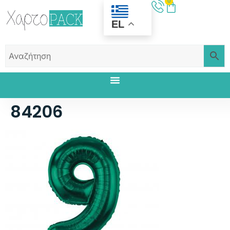
0
EL
84206