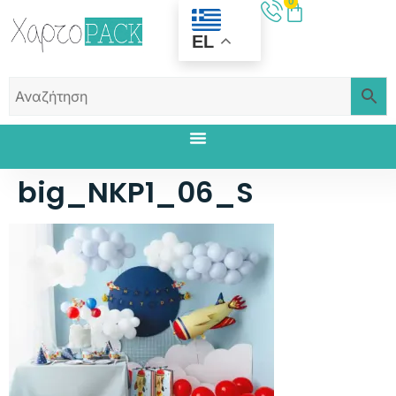
0
EL
big_NKP1_06_S