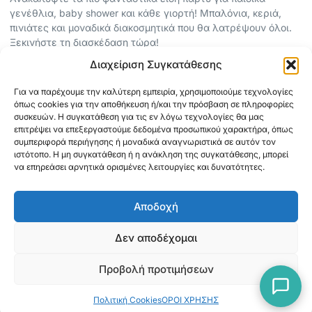
γενέθλια, baby shower και κάθε γιορτή! Μπαλόνια, κεριά,
πινιάτες και μοναδικά διακοσμητικά που θα λατρέψουν όλοι.
Ξεκινήστε τη διασκέδαση τώρα!
Διαχείριση Συγκατάθεσης
ΠΕΡΙΣΣΟΤΕΡΑ
Για να παρέχουμε την καλύτερη εμπειρία, χρησιμοποιούμε τεχνολογίες
ΟΡΟΙ ΧΡΗΣΗΣ
όπως cookies για την αποθήκευση ή/και την πρόσβαση σε πληροφορίες
ΠΟΛΙΤΙΚΗ ΑΠΟΡΡΗΤΟΥ
συσκευών. Η συγκατάθεση για τις εν λόγω τεχνολογίες θα μας
επιτρέψει να επεξεργαστούμε δεδομένα προσωπικού χαρακτήρα, όπως
ABOUT
συμπεριφορά περιήγησης ή μοναδικά αναγνωριστικά σε αυτόν τον
ΕΠΙΚΟΙΝΩΝΙΑ
ιστότοπο. Η μη συγκατάθεση ή η ανάκληση της συγκατάθεσης, μπορεί
να επηρεάσει αρνητικά ορισμένες λειτουργίες και δυνατότητες.
ΠΛΗΡΟΦΟΡΙΕΣ
Αποδοχή
ΑΠΟΣΤΟΛΗ
ΕΞΟΦΛΗΣΗ
Δεν αποδέχομαι
Προβολή προτιμήσεων
Copyright © 2026 Mediaspot.gr Κατασκευή ιστοσελίδων
Πολιτική Cookies
ΟΡΟΙ ΧΡΗΣΗΣ