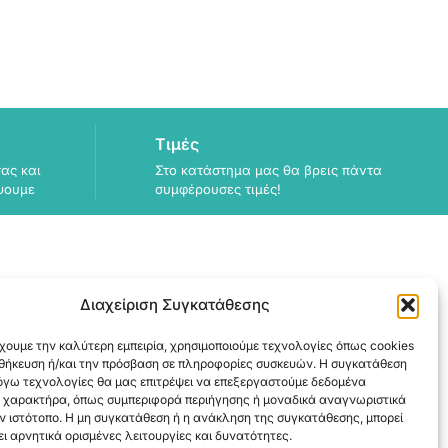
Τιμές
ας και
Στο κατάστημα μας θα βρεις πάντα
ψουμε
συμφέρουσες τιμές!
Διαχείριση Συγκατάθεσης
ΠΛΗΡΟΦΟΡΙΕΣ
χουμε την καλύτερη εμπειρία, χρησιμοποιούμε τεχνολογίες όπως cookies
ΑΠΟΣΤΟΛΗ
οθήκευση ή/και την πρόσβαση σε πληροφορίες συσκευών. Η συγκατάθεση
ΕΞΟΦΛΗΣΗ
λόγω τεχνολογίες θα μας επιτρέψει να επεξεργαστούμε δεδομένα
 χαρακτήρα, όπως συμπεριφορά περιήγησης ή μοναδικά αναγνωριστικά
ν ιστότοπο. Η μη συγκατάθεση ή η ανάκληση της συγκατάθεσης, μπορεί
ι αρνητικά ορισμένες λειτουργίες και δυνατότητες.