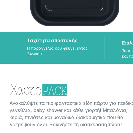
Ταχύτητα αποστολής
Επιλ
Η παραγγελία σου φεύγει εντός
Τα πρ
24ωρου
και π
Ανακαλύψτε τα πιο φανταστικά είδη πάρτυ για παιδικ
γενέθλια, baby shower και κάθε γιορτή! Μπαλόνια,
κεριά, πινιάτες και μοναδικά διακοσμητικά που θα
λατρέψουν όλοι. Ξεκινήστε τη διασκέδαση τώρα!