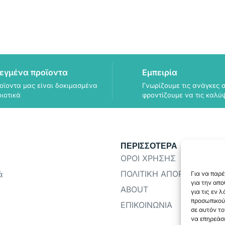
εγμένα προϊοντα
Εμπειρία
οϊοντα μας είναι δοκιμασμένα
Γνωρίζουμε τις ανάγκες σ
οιοτικά
φροντίζουμε να τις καλύ
ΠΕΡΙΣΣΟΤΕΡΑ
ΟΡΟΙ ΧΡΗΣΗΣ
ΠΟΛΙΤΙΚΗ ΑΠΟΡΡΗΤΟΥ
ά
Για να παρέ
για την απ
ABOUT
για τις εν 
προσωπικού
ΕΠΙΚΟΙΝΩΝΙΑ
σε αυτόν το
να επηρεάσε