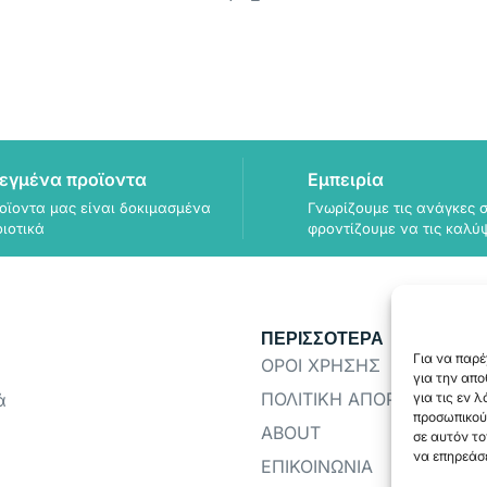
εγμένα προϊοντα
Εμπειρία
οϊοντα μας είναι δοκιμασμένα
Γνωρίζουμε τις ανάγκες σ
οιοτικά
φροντίζουμε να τις καλύ
ΠΕΡΙΣΣΟΤΕΡΑ
Για να παρέ
ΟΡΟΙ ΧΡΗΣΗΣ
για την απ
ΠΟΛΙΤΙΚΗ ΑΠΟΡΡΗΤΟΥ
ά
για τις εν 
προσωπικού
ABOUT
σε αυτόν το
να επηρεάσε
ΕΠΙΚΟΙΝΩΝΙΑ