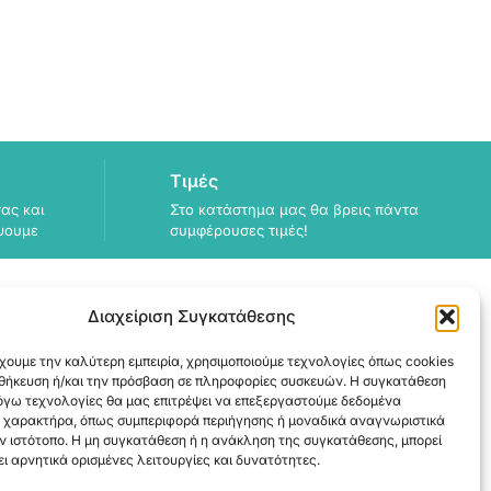
Τιμές
ας και
Στο κατάστημα μας θα βρεις πάντα
ψουμε
συμφέρουσες τιμές!
Διαχείριση Συγκατάθεσης
χουμε την καλύτερη εμπειρία, χρησιμοποιούμε τεχνολογίες όπως cookies
ΠΛΗΡΟΦΟΡΙΕΣ
οθήκευση ή/και την πρόσβαση σε πληροφορίες συσκευών. Η συγκατάθεση
λόγω τεχνολογίες θα μας επιτρέψει να επεξεργαστούμε δεδομένα
ΑΠΟΣΤΟΛΗ
 χαρακτήρα, όπως συμπεριφορά περιήγησης ή μοναδικά αναγνωριστικά
ΕΞΟΦΛΗΣΗ
ν ιστότοπο. Η μη συγκατάθεση ή η ανάκληση της συγκατάθεσης, μπορεί
ι αρνητικά ορισμένες λειτουργίες και δυνατότητες.