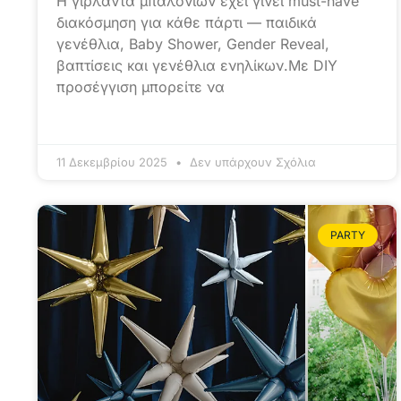
Η γιρλάντα μπαλονιών έχει γίνει must-have
διακόσμηση για κάθε πάρτι — παιδικά
γενέθλια, Baby Shower, Gender Reveal,
βαπτίσεις και γενέθλια ενηλίκων.Με DIY
προσέγγιση μπορείτε να
11 Δεκεμβρίου 2025
Δεν υπάρχουν Σχόλια
PARTY