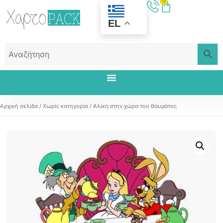
0
EL
Αρχική σελίδα
/
Χωρίς κατηγορία
/ Αλίκη στην χώρα του θαυμάτος