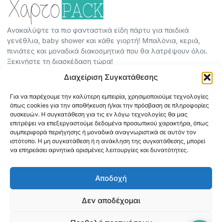
Ανακαλύψτε τα πιο φανταστικά είδη πάρτυ για παιδικά
γενέθλια, baby shower και κάθε γιορτή! Μπαλόνια, κεριά,
πινιάτες και μοναδικά διακοσμητικά που θα λατρέψουν όλοι.
Ξεκινήστε τη διασκέδαση τώρα!
Διαχείριση Συγκατάθεσης
ΠΕΡΙΣΣΟΤΕΡΑ
Για να παρέχουμε την καλύτερη εμπειρία, χρησιμοποιούμε τεχνολογίες
ΟΡΟΙ ΧΡΗΣΗΣ
όπως cookies για την αποθήκευση ή/και την πρόσβαση σε πληροφορίες
ΠΟΛΙΤΙΚΗ ΑΠΟΡΡΗΤΟΥ
συσκευών. Η συγκατάθεση για τις εν λόγω τεχνολογίες θα μας
επιτρέψει να επεξεργαστούμε δεδομένα προσωπικού χαρακτήρα, όπως
ABOUT
συμπεριφορά περιήγησης ή μοναδικά αναγνωριστικά σε αυτόν τον
ΕΠΙΚΟΙΝΩΝΙΑ
ιστότοπο. Η μη συγκατάθεση ή η ανάκληση της συγκατάθεσης, μπορεί
να επηρεάσει αρνητικά ορισμένες λειτουργίες και δυνατότητες.
ΠΛΗΡΟΦΟΡΙΕΣ
Αποδοχή
ΑΠΟΣΤΟΛΗ
ΕΞΟΦΛΗΣΗ
Δεν αποδέχομαι