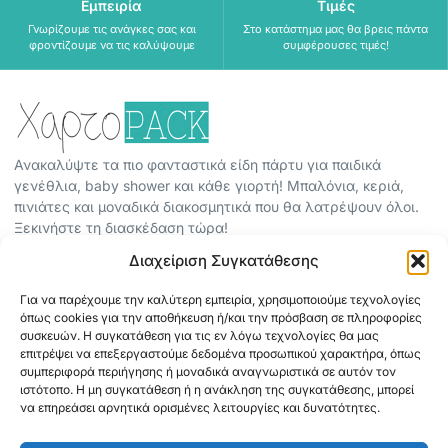
Εμπειρία
Τιμές
Γνωρίζουμε τις ανάγκες σας και
Στο κατάστημα μας θα βρεις πάντα
φροντίζουμε να τις καλύψουμε
συμφέρουσες τιμές!
Ανακαλύψτε τα πιο φανταστικά είδη πάρτυ για παιδικά
γενέθλια, baby shower και κάθε γιορτή! Μπαλόνια, κεριά,
πινιάτες και μοναδικά διακοσμητικά που θα λατρέψουν όλοι.
Ξεκινήστε τη διασκέδαση τώρα!
Διαχείριση Συγκατάθεσης
ΠΕΡΙΣΣΟΤΕΡΑ
ΟΡΟΙ ΧΡΗΣΗΣ
Για να παρέχουμε την καλύτερη εμπειρία, χρησιμοποιούμε τεχνολογίες
όπως cookies για την αποθήκευση ή/και την πρόσβαση σε πληροφορίες
ΠΟΛΙΤΙΚΗ ΑΠΟΡΡΗΤΟΥ
συσκευών. Η συγκατάθεση για τις εν λόγω τεχνολογίες θα μας
επιτρέψει να επεξεργαστούμε δεδομένα προσωπικού χαρακτήρα, όπως
ABOUT
συμπεριφορά περιήγησης ή μοναδικά αναγνωριστικά σε αυτόν τον
ΕΠΙΚΟΙΝΩΝΙΑ
ιστότοπο. Η μη συγκατάθεση ή η ανάκληση της συγκατάθεσης, μπορεί
να επηρεάσει αρνητικά ορισμένες λειτουργίες και δυνατότητες.