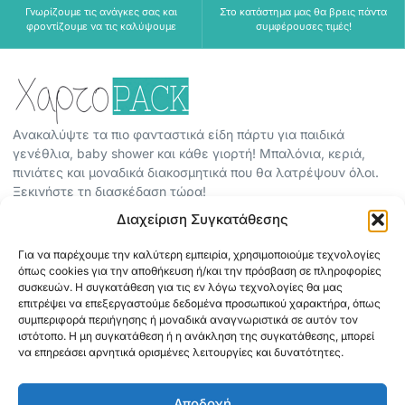
Γνωρίζουμε τις ανάγκες σας και
Στο κατάστημα μας θα βρεις πάντα
φροντίζουμε να τις καλύψουμε
συμφέρουσες τιμές!
Ανακαλύψτε τα πιο φανταστικά είδη πάρτυ για παιδικά
γενέθλια, baby shower και κάθε γιορτή! Μπαλόνια, κεριά,
πινιάτες και μοναδικά διακοσμητικά που θα λατρέψουν όλοι.
Ξεκινήστε τη διασκέδαση τώρα!
Διαχείριση Συγκατάθεσης
ΠΕΡΙΣΣΟΤΕΡΑ
Για να παρέχουμε την καλύτερη εμπειρία, χρησιμοποιούμε τεχνολογίες
ΟΡΟΙ ΧΡΗΣΗΣ
όπως cookies για την αποθήκευση ή/και την πρόσβαση σε πληροφορίες
ΠΟΛΙΤΙΚΗ ΑΠΟΡΡΗΤΟΥ
συσκευών. Η συγκατάθεση για τις εν λόγω τεχνολογίες θα μας
επιτρέψει να επεξεργαστούμε δεδομένα προσωπικού χαρακτήρα, όπως
ABOUT
συμπεριφορά περιήγησης ή μοναδικά αναγνωριστικά σε αυτόν τον
ΕΠΙΚΟΙΝΩΝΙΑ
ιστότοπο. Η μη συγκατάθεση ή η ανάκληση της συγκατάθεσης, μπορεί
να επηρεάσει αρνητικά ορισμένες λειτουργίες και δυνατότητες.
ΠΛΗΡΟΦΟΡΙΕΣ
Αποδοχή