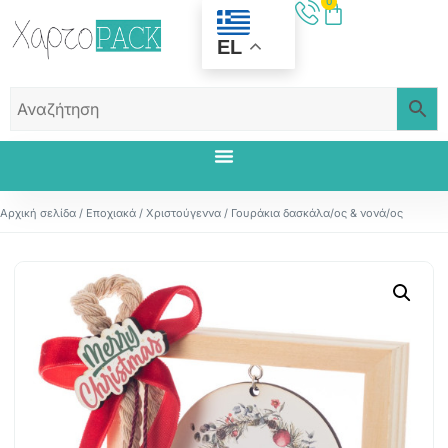
0
EL
Αρχική σελίδα
/
Εποχιακά
/
Χριστούγεννα
/ Γουράκια δασκάλα/ος & νονά/ος