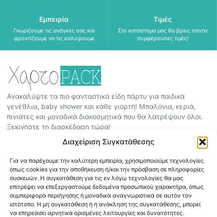
Εμπειρία
Τιμές
Γνωρίζουμε τις ανάγκες σας και
Στο κατάστημα μας θα βρεις πάντα
φροντίζουμε να τις καλύψουμε
συμφέρουσες τιμές!
Ανακαλύψτε τα πιο φανταστικά είδη πάρτυ για παιδικά
γενέθλια, baby shower και κάθε γιορτή! Μπαλόνια, κεριά,
πινιάτες και μοναδικά διακοσμητικά που θα λατρέψουν όλοι.
Ξεκινήστε τη διασκέδαση τώρα!
Διαχείριση Συγκατάθεσης
ΠΕΡΙΣΣΟΤΕΡΑ
Για να παρέχουμε την καλύτερη εμπειρία, χρησιμοποιούμε τεχνολογίες
ΟΡΟΙ ΧΡΗΣΗΣ
όπως cookies για την αποθήκευση ή/και την πρόσβαση σε πληροφορίες
ΠΟΛΙΤΙΚΗ ΑΠΟΡΡΗΤΟΥ
συσκευών. Η συγκατάθεση για τις εν λόγω τεχνολογίες θα μας
επιτρέψει να επεξεργαστούμε δεδομένα προσωπικού χαρακτήρα, όπως
ABOUT
συμπεριφορά περιήγησης ή μοναδικά αναγνωριστικά σε αυτόν τον
ΕΠΙΚΟΙΝΩΝΙΑ
ιστότοπο. Η μη συγκατάθεση ή η ανάκληση της συγκατάθεσης, μπορεί
να επηρεάσει αρνητικά ορισμένες λειτουργίες και δυνατότητες.