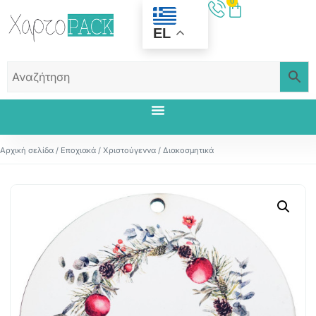
0
EL
Αρχική σελίδα
/
Εποχιακά
/
Χριστούγεννα
/ Διακοσμητικά