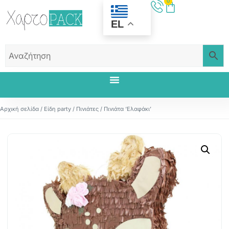
0
EL
Αρχική σελίδα
/
Είδη party
/
Πινιάτες
/ Πινιάτα ‘Ελαφάκι’