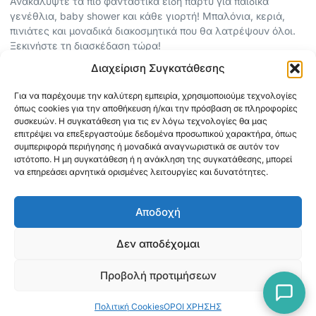
Ανακαλύψτε τα πιο φανταστικά είδη πάρτυ για παιδικά
γενέθλια, baby shower και κάθε γιορτή! Μπαλόνια, κεριά,
πινιάτες και μοναδικά διακοσμητικά που θα λατρέψουν όλοι.
Ξεκινήστε τη διασκέδαση τώρα!
Διαχείριση Συγκατάθεσης
ΠΕΡΙΣΣΟΤΕΡΑ
Για να παρέχουμε την καλύτερη εμπειρία, χρησιμοποιούμε τεχνολογίες
ΟΡΟΙ ΧΡΗΣΗΣ
όπως cookies για την αποθήκευση ή/και την πρόσβαση σε πληροφορίες
ΠΟΛΙΤΙΚΗ ΑΠΟΡΡΗΤΟΥ
συσκευών. Η συγκατάθεση για τις εν λόγω τεχνολογίες θα μας
επιτρέψει να επεξεργαστούμε δεδομένα προσωπικού χαρακτήρα, όπως
ABOUT
συμπεριφορά περιήγησης ή μοναδικά αναγνωριστικά σε αυτόν τον
ΕΠΙΚΟΙΝΩΝΙΑ
ιστότοπο. Η μη συγκατάθεση ή η ανάκληση της συγκατάθεσης, μπορεί
να επηρεάσει αρνητικά ορισμένες λειτουργίες και δυνατότητες.
ΠΛΗΡΟΦΟΡΙΕΣ
Αποδοχή
ΑΠΟΣΤΟΛΗ
ΕΞΟΦΛΗΣΗ
Δεν αποδέχομαι
Προβολή προτιμήσεων
Copyright © 2026 Mediaspot.gr Κατασκευή ιστοσελίδων
Πολιτική Cookies
ΟΡΟΙ ΧΡΗΣΗΣ